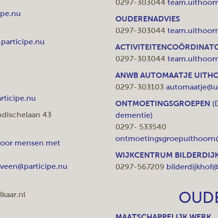
0297-303044
team.uithoor
ipe.nu
OUDERENADVIES
0297-303044
team.uithoor
participe.nu
ACTIVITEITENCOÖRDINATO
0297-303044
team.uithoor
ANWB AUTOMAATJE UITH
0297-303103
automaatje@ui
rticipe.nu
ONTMOETINGSGROEPEN
(
dischelaan 43
dementie)
0297- 533540
ontmoetingsgroepuithoorn@
voor mensen met
WIJKCENTRUM BILDERDIJ
veen@participe.nu
0297-567209
bilderdijkhof@
OUD
kaar.nl
MAATSCHAPPELIJK WERK