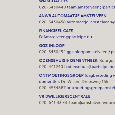
WIJKCOACHES
020-5430440
team.amstelveen@partic
ANWB AUTOMAATJE AMSTELVEEN
020-5430458
automaatje-amstelveen@
FINANCIEEL CAFE
FcAmstelveen@participe.nu
GGZ INLOOP
020-5430454
ggzinloopamstelveen@pa
ODENSEHUIS
&
DEMENTHEEK
,
Bourgon
020-4412401
odensehuis@participe.nu
ONTMOETINGSGROEP
(dagbesteding 
dementie)
,
Dr. Willem Dreesweg 155
020-4534887
ontmoetingsgroepamstel
VRIJWILLIGERSCENTRALE
020-641 33 33 team@amstelveenvoorel