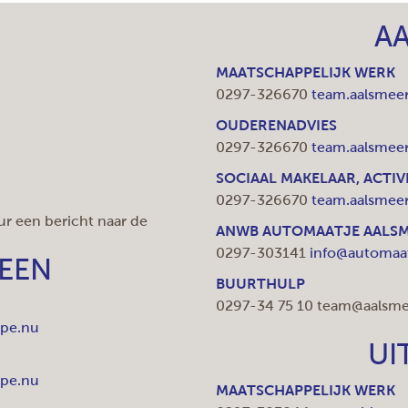
A
u
MAATSCHAPPELIJK WERK
0297-326670
team.aalsmeer
OUDERENADVIES
0297-326670
team.aalsmeer
SOCIAAL MAKELAAR, ACTI
0297-326670
team.aalsmeer
ur een bericht naar de
ANWB AUTOMAATJE AALS
0297-303141
info@automaat
EEN
BUURTHULP
0297-34 75 10
team@aalsmee
ipe.nu
UI
ipe.nu
MAATSCHAPPELIJK WERK