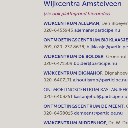
Wijkcentra Amstelveen
(zie ook plattegrond hieronder)
WIJKCENTRUM ALLEMAN
, Den Bloeye
020-6453945
alleman@participe.nu
ONTMOETINGSCENTRUM BIJ KLAASJE
209, 020-237 8638,
bijklaasje@particip
WIJKCENTRUM DE BOLDER
, Groenhof
020-6471509
bolder@participe.nu
WIJKCENTRUM DIGNAHOF
,
Dignahoev
020-6407171
a.houtkamp@participe.nu
ONTMOETINGSCENTRUM KASTANJEH
020-6403251
kastanjehof@participe.nu
ONTMOETINGSCENTRUM DE MEENT
, 
020-6438015
demeent@participe.nu
WIJKCENTRUM MIDDENHOF
, Dr. W. D