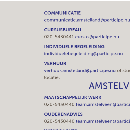
COMMUNICATIE
communicatie.amstelland@participe.n
CURSUSBUREAU
020-5430441
cursus@participe.nu
INDIVIDUELE BEGELEIDING
individuelebegeleiding@participe.nu
VERHUUR
verhuur.amstelland@participe.nu
of stu
locatie.
AMSTELV
MAATSCHAPPELIJK WERK
020-5430440
team.amstelveen@partic
OUDERENADVIES
020-5430440
team.amstelveen@partic