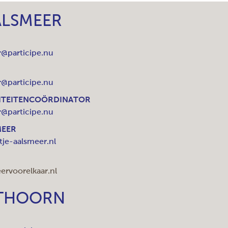
ALSMEER
@participe.nu
@participe.nu
VITEITENCOÖRDINATOR
@participe.nu
MEER
je-aalsmeer.nl
rvoorelkaar.nl
THOORN