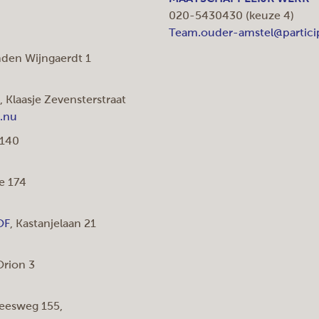
020-5430430 (keuze 4)
Team.ouder-amstel@partici
nden Wijngaerdt 1
, Klaasje Zevensterstraat
e.nu
 140
e 174
OF
, Kastanjelaan 21
Orion 3
reesweg 155,