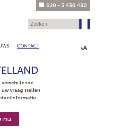
020 - 5 430 430
EUWS
CONTACT
A
A
TELLAND
 verschillende
s uw vraag stellen
ntactinformatie
e.nu