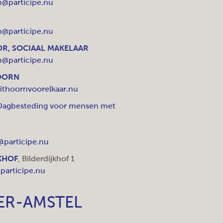
n@participe.nu
n@participe.nu
R, SOCIAAL MAKELAAR
n@participe.nu
OORN
thoornvoorelkaar.nu
Dagbesteding voor mensen met
participe.nu
KHOF
, Bilderdijkhof 1
participe.nu
ER-AMSTEL