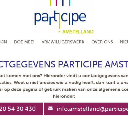
IJN
DOE MEE!
VRIJWILLIGERSWERK
OVER ONS
NI
TGEGEVENS PARTICIPE AMS
tact komen met ons? Hieronder vindt u contactgegevens van
aties. Weet u niet precies wie u nodig heeft, dan kunt u on
ier op deze pagina of gebruik maken van onze algemene co
hieronder:
20 54 30 430
info.amstelland@particip