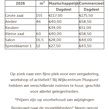
2026
m²
Maatschappelijk
Commercieel
Dagdeel
Dagdeel
Grote zaal
155
€117,00
€175,50
Atelier
46
€40,00
€58,50
Keuken
€34,00
€51,00
Kleine zaal
60
€40,00
€58,50
Salon
16,5
€28,00
€44,00
Spreekkamer 1
12
€27,50
€43,50
Op zoek naar een fijne plek voor een vergadering,
workshop of activiteit? Bij Wijkcentrum Pluspunt
hebben we verschillende ruimtes te huur, geschikt
voor allerlei gelegenheden.
*Prijzen zijn op voorbehoud van wijzigingen
Benieuwd naar de mogelijkheden? Neem gerust