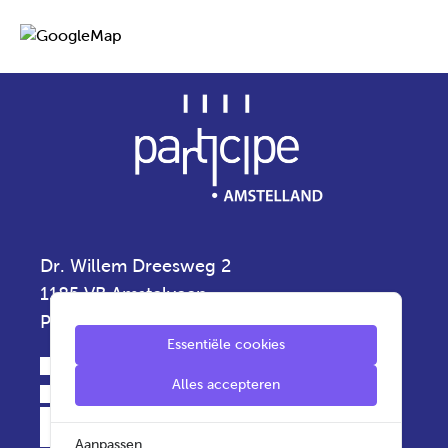
Dr. Willem Dreesweg 2
1185 VB Amstelveen
Privacyverklaring
Essentiële cookies
020 - 5 430 430
Alles accepteren
info.amstelland@participe.nu
Aanpassen