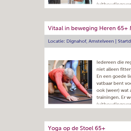
(uithoudingsve
Cursuscode
spierversterke
Docent
Startdatum
De les van één uur omvat 50 minuten
Einddatum
Vitaal in beweging Heren 65
napraten onder het genot van een kopj
Prijs:
docente is Lorena Ciobotaru.
Locatie: Dignahof, Amstelveen | Star
Adres
Iedereen die re
Dag:
niet alleen fitt
Aantal lessen
En een goede li
Aantal nog beschikbare
vatbaar bent v
plaatsen
(ter indicatie)
ook (weer) wat
Tijd:
trainingen. Er w
Herhaling:
(uithoudingsve
Cursuscode
spierversterke
Docent
Startdatum
De les van één uur omvat 50 minuten
Einddatum
Yoga op de Stoel 65+