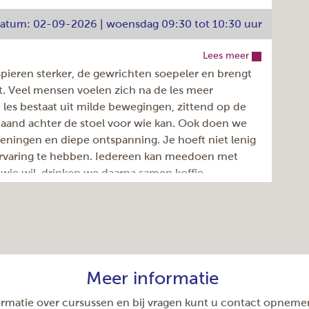
e koffie/thee, weliswaar op eigen rekening. De
€ 6,05
tdatum: 02-09-2026 | woensdag 09:30 tot 10:30 uur
Inschrijven >
Lees meer
Dignahoeve 174, Amstelveen
pieren sterker, de gewrichten soepeler en brengt
maandag
st. Veel mensen voelen zich na de les meer
40
les bestaat uit milde bewegingen, zittend op de
staand achter de stoel voor wie kan. Ook doen we
4
ningen en diepe ontspanning. Je hoeft niet lenig
11:30 - 12:30u
 ervaring te hebben. Iedereen kan meedoen met
Elke week
 wie wil, drinken we daarna samen koffie.
922.050.039
en afwisselend gegeven door Claire Steinmetz
Lorena Ciubotaru
17-08-2026
05-07-2027
€ 6,05
Meer informatie
Dignahoeve 174, Amstelveen
Inschrijven >
woensdag
rmatie over cursussen en bij vragen kunt u contact opneme