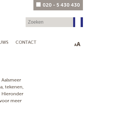
020 - 5 430 430
EUWS
CONTACT
A
A
, Aalsmeer
a, tekenen,
. Hieronder
 voor meer