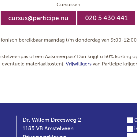
37
Cursussen
0
cursus@participe.nu
020 5 430 441
09:30 - 10:30u
Elke week
922.050.145
efonisch bereikbaar maandag t/m donderdag van 9:00-12:00
Claire Steinmetz, Hanneke Emmerik
02-09-2026
stelveenpas of een Aalsmeerpas? Dan krijgt u 50% korting op
23-06-2027
p eventuele materiaalkosten).
Vrijwilligers
van Participe krijg
€ 6,05
Inschrijven >
Dr. Willem Dreesweg 2
0
1185 VB Amstelveen
i