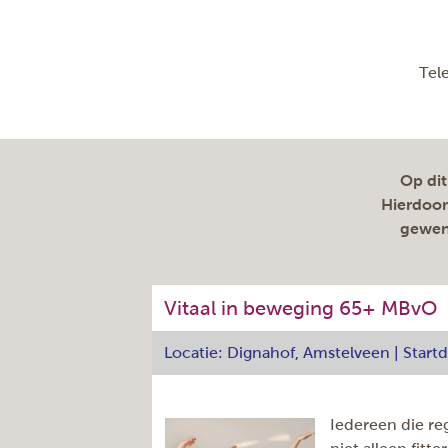
Tel
Op dit
Hierdoor
gewend
Vitaal in beweging 65+ MBvO
Locatie: Dignahof, Amstelveen | Star
Iedereen die re