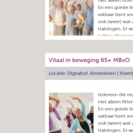
niet alleen fitt
En een goede li
vatbaar bent v
ook (weer) wat
trainingen. Er w
(uithoudingsve
spierversterke
De les van één uur omvat 50 minuten
Vitaal in beweging 65+ MBvO
napraten onder het genot van een kopj
docente is Lorena Ciobotaru.
Locatie: Dignahof, Amstelveen | Star
Adres
Iedereen die re
Dag:
niet alleen fitt
Aantal lessen
En een goede li
Aantal nog beschikbare
vatbaar bent v
plaatsen
(ter indicatie)
ook (weer) wat
Tijd:
trainingen. Er w
Herhaling: