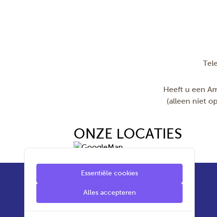
Aantal lessen
Aantal nog beschikbare
plaatsen
(ter indicatie)
Tijd:
Herhaling:
Cursuscode
Tel
Docent
Startdatum
Heeft u een Am
Einddatum
(alleen niet o
Prijs:
ONZE LOCATIES
Essentiële cookies
Alles accepteren