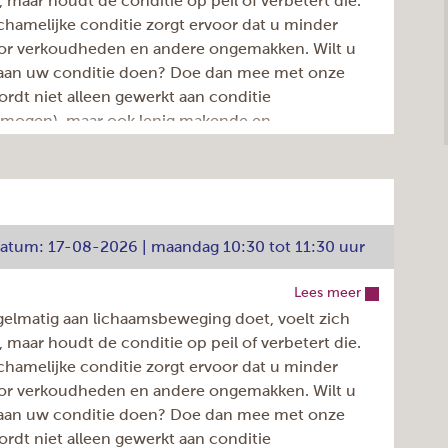
er, maar houdt de conditie op peil of verbetert die.
chamelijke conditie zorgt ervoor dat u minder
oor verkoudheden en andere ongemakken. Wilt u
 aan uw conditie doen? Doe dan mee met onze
ordt niet alleen gewerkt aan conditie
rmogen), maar ook lenig makende en
nde oefeningen komen aan bod.
 actief bewegen en 10 minuten ontspannen
e koffie/thee, weliswaar op eigen rekening. De
tdatum: 17-08-2026 | maandag 10:30 tot 11:30 uur
Lees meer
Dignahoeve 174, Amstelveen
gelmatig aan lichaamsbeweging doet, voelt zich
maandag
er, maar houdt de conditie op peil of verbetert die.
40
chamelijke conditie zorgt ervoor dat u minder
oor verkoudheden en andere ongemakken. Wilt u
3
 aan uw conditie doen? Doe dan mee met onze
09:30 - 10:30u
ordt niet alleen gewerkt aan conditie
Elke week