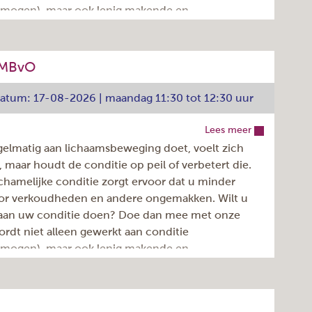
rmogen), maar ook lenig makende en
922.050.037
nde oefeningen komen aan bod.
Lorena Ciubotaru
17-08-2026
 actief bewegen en 10 minuten ontspannen
05-07-2027
+ MBvO
e koffie/thee, weliswaar op eigen rekening. De
€ 6,05
tdatum: 17-08-2026 | maandag 11:30 tot 12:30 uur
Inschrijven >
Lees meer
Dignahoeve 174, Amstelveen
gelmatig aan lichaamsbeweging doet, voelt zich
maandag
er, maar houdt de conditie op peil of verbetert die.
40
chamelijke conditie zorgt ervoor dat u minder
oor verkoudheden en andere ongemakken. Wilt u
1
 aan uw conditie doen? Doe dan mee met onze
10:30 - 11:30u
ordt niet alleen gewerkt aan conditie
Elke week
rmogen), maar ook lenig makende en
922.050.038
nde oefeningen komen aan bod.
Lorena Ciubotaru
17-08-2026
 actief bewegen en 10 minuten ontspannen
05-07-2027