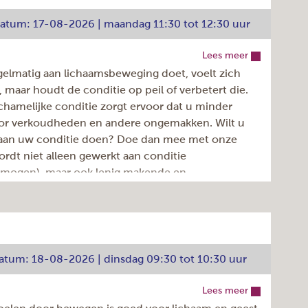
e koffie/thee, weliswaar op eigen rekening. De
€ 6,05
tdatum: 17-08-2026 | maandag 11:30 tot 12:30 uur
Inschrijven >
Lees meer
Dignahoeve 174, Amstelveen
gelmatig aan lichaamsbeweging doet, voelt zich
maandag
er, maar houdt de conditie op peil of verbetert die.
40
chamelijke conditie zorgt ervoor dat u minder
oor verkoudheden en andere ongemakken. Wilt u
1
 aan uw conditie doen? Doe dan mee met onze
10:30 - 11:30u
ordt niet alleen gewerkt aan conditie
Elke week
rmogen), maar ook lenig makende en
922.050.038
nde oefeningen komen aan bod.
Lorena Ciubotaru
17-08-2026
 actief bewegen en 10 minuten ontspannen
05-07-2027
e koffie/thee, weliswaar op eigen rekening. De
€ 6,05
datum: 18-08-2026 | dinsdag 09:30 tot 10:30 uur
Inschrijven >
Lees meer
Dignahoeve 174, Amstelveen