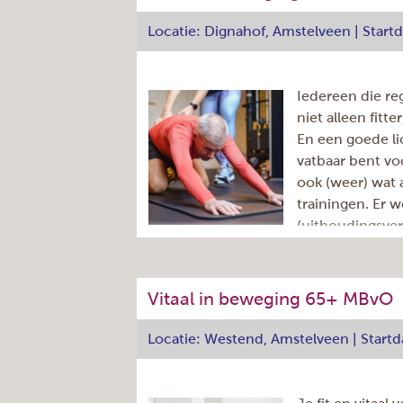
napraten onder het genot van een kopj
Prijs:
docente is Lorena Ciobotaru.
Locatie: Dignahof, Amstelveen | Star
Adres
Iedereen die re
Dag:
niet alleen fitt
Aantal lessen
En een goede li
Aantal nog beschikbare
vatbaar bent v
plaatsen
(ter indicatie)
ook (weer) wat
Tijd:
trainingen. Er w
Herhaling:
(uithoudingsve
Cursuscode
spierversterke
Docent
Startdatum
De les van één uur omvat 50 minuten
Einddatum
Vitaal in beweging 65+ MBvO
napraten onder het genot van een kopj
Prijs:
docente is Lorena Ciobotaru.
Locatie: Westend, Amstelveen | Start
Adres