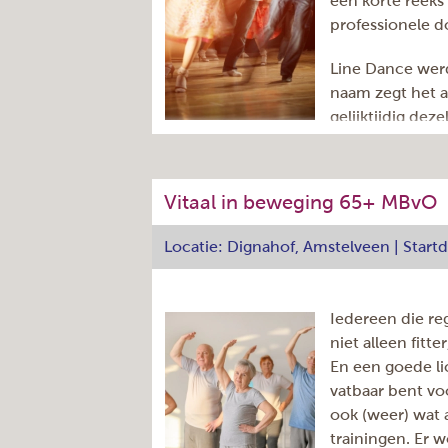
een korte reeks
professionele d
Line Dance wer
naam zegt het al
gelijktijdig de
z'n allen, en er
doen Bij Line Dance heb je geen partne
voor je lichaam, je gebruikt veel spier
Vitaal in beweging 65+ MBvO
vrijblijvend meedoen!
Locatie: Dignahof, Amstelveen | Star
Adres
Dag:
Iedereen die re
Aantal lessen
niet alleen fitt
Aantal nog beschikbare
En een goede li
plaatsen
(ter indicatie)
vatbaar bent v
Tijd:
ook (weer) wat
Herhaling:
trainingen. Er w
Cursuscode