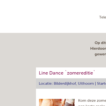
Tel
Op dit
Hierdoor
gewend
Line Dance `zomereditie`
Locatie: Bilderdijkhof, Uithoorn | St
Kom deze zomer 