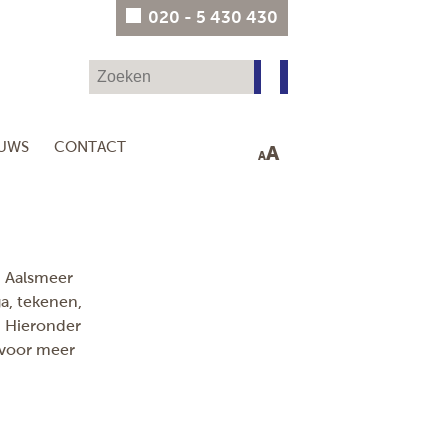
020 - 5 430 430
EUWS
CONTACT
A
A
, Aalsmeer
a, tekenen,
. Hieronder
 voor meer