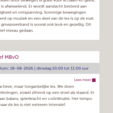
l voelen door bewegen is goed voor lichaam en geest.
maandag
s afwisselend. Er wordt aandacht besteed aan
40
enigheid en ontspanning. Sommige bewegingen
rd op muziek en een deel van de les is op de mat.
4
groepsverband is vooral ook leuk en gezellig. Dit
11:30 - 12:30u
ief niveau gedaan.
Elke week
922.050.039
Lorena Ciubotaru
Westwijkplein 3, Amstelveen
17-08-2026
dinsdag
05-07-2027
ief MBvO
41
€ 6,05
atum: 18-08-2026 | dinsdag 10:00 tot 11:00 uur
0
09:30 - 10:30u
Inschrijven >
Lees meer
Elke week
actieve, maar toegankelijke les. We doen
922.050.063
feningen, zowel zittend op een stoel als staand. Er
Manuela Koch
an balans, spierkracht en coördinatie. Het tempo
18-08-2026
maar de les is niet extreem intensief.
06-07-2027
€ 6,05