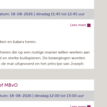
Inschrijven >
Lorena Ciobotaru.
datum: 18-08-2026 | dinsdag 11:45 tot 12:45 uur
Den Bloeyenden Wijngaerdt 1, Amstelveen
Lees meer
dinsdag
42
kken en balans heren.
2
r heren die op een rustige manier willen werken aan
11:00 - 12:00u
d en sterke buikspieren. De bewegingen worden
Elke week
 de mat uitgevoerd en het principe van Joseph
922.050.049
oegepast. Wel wordt verwacht dat men op de
Lorena Ciubotaru
18-08-2026
06-07-2027
ief MBvO
 passen aan jouw niveau en worden ondersteund
€ 6,05
 of juist uitdagender maken.
atum: 18-08-2026 | dinsdag 12:00 tot 13:00 uur
Inschrijven >
Westwijkplein 3, Amstelveen
Lees meer