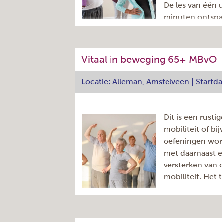
De les van één
minuten ontspa
koffie/thee, we
door docente Lorena Ciobotaru.
Vitaal in beweging 65+ MBvO
Adres
Locatie: Alleman, Amstelveen | Startd
Dag:
Aantal lessen
Aantal nog beschikbare
Dit is een rust
plaatsen
(ter indicatie)
mobiliteit of b
Tijd:
oefeningen word
Herhaling:
met daarnaast 
Cursuscode
versterken van 
Docent
mobiliteit. Het 
Startdatum
Einddatum
De les van één
Prijs:
minuten ontspannen napraten onder he