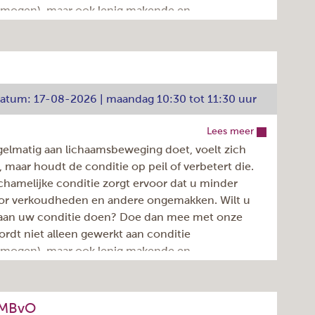
rmogen), maar ook lenig makende en
Karin Verreussel
nde oefeningen komen aan bod.
13-07-2026
10-08-2026
 actief bewegen en 10 minuten ontspannen
€ 37,50
e koffie/thee, weliswaar op eigen rekening. De
tdatum: 17-08-2026 | maandag 10:30 tot 11:30 uur
Inschrijven >
Lees meer
Dignahoeve 174, Amstelveen
gelmatig aan lichaamsbeweging doet, voelt zich
maandag
er, maar houdt de conditie op peil of verbetert die.
40
chamelijke conditie zorgt ervoor dat u minder
oor verkoudheden en andere ongemakken. Wilt u
3
 aan uw conditie doen? Doe dan mee met onze
09:30 - 10:30u
ordt niet alleen gewerkt aan conditie
Elke week
rmogen), maar ook lenig makende en
922.050.037
nde oefeningen komen aan bod.
Lorena Ciubotaru
17-08-2026
 actief bewegen en 10 minuten ontspannen
05-07-2027
+ MBvO