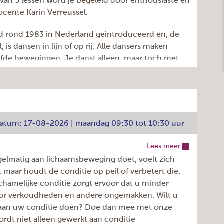
 van 5 lessen word je begeleid door enthousiaste en
ocente Karin Verreussel.
d rond 1983 in Nederland geintroduceerd en, de
, is dansen in lijn of op rij. Alle dansers maken
zelfde bewegingen. Je danst alleen, maar toch met
 is geen leeftijd aan verbonden. Iedereen kan het
r nodig zoals bij het stijldansen. Het is ook goed
en en het houdt je jong en fris. Kom een keer
tdatum: 17-08-2026 | maandag 09:30 tot 10:30 uur
Bilderdijkhof 1, Uithoorn
Lees meer
maandag
gelmatig aan lichaamsbeweging doet, voelt zich
5
er, maar houdt de conditie op peil of verbetert die.
chamelijke conditie zorgt ervoor dat u minder
0
oor verkoudheden en andere ongemakken. Wilt u
15:15 - 16:15u
 aan uw conditie doen? Doe dan mee met onze
Elke week
ordt niet alleen gewerkt aan conditie
922.050.016