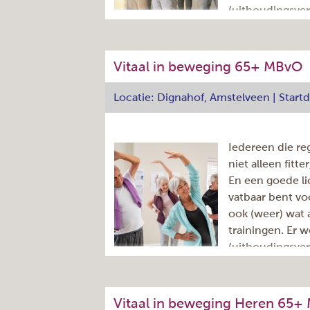
(uithoudingsve
Docent
spierversterke
Startdatum
Einddatum
De les van één uur omvat 50 minuten
Prijs:
Vitaal in beweging 65+ MBvO
napraten onder het genot van een kopj
docente is Lorena Ciobotaru.
Locatie: Dignahof, Amstelveen | Star
Adres
Iedereen die re
Dag:
niet alleen fitt
Aantal lessen
En een goede li
Aantal nog beschikbare
vatbaar bent v
plaatsen
(ter indicatie)
ook (weer) wat
Tijd:
trainingen. Er w
Herhaling:
(uithoudingsve
Cursuscode
spierversterke
Docent
Startdatum
De les van één uur omvat 50 minuten
Einddatum
Vitaal in beweging Heren 65