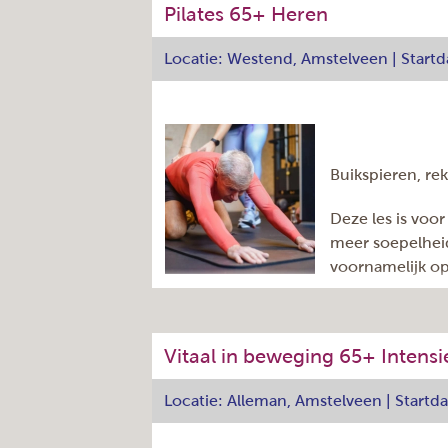
eigen rekening.
Pilates 65+ Heren
De les wordt verzorgd door docente 
Locatie: Westend, Amstelveen | Start
Adres
Dag:
Aantal lessen
Buikspieren, re
Aantal nog beschikbare
plaatsen
(ter indicatie)
Deze les is voo
Tijd:
meer soepelhei
Herhaling:
voornamelijk op
Cursuscode
Pilates wordt t
Docent
knieën kan tijdens de oefeningen.
Startdatum
Einddatum
Vitaal in beweging 65+ Intens
De oefeningen zijn eenvoudig aan te
Prijs:
met materialen die de training lichter
Locatie: Alleman, Amstelveen | Startd
Adres