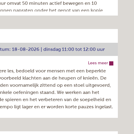
 uur omvat 50 minuten actief bewegen en 10
nnen napraten onder het genot van een kopje
Inschrijven >
liswaar op eigen rekening. De les wordt gegeven
Den Bloeyenden Wijngaerdt 1, Amstelveen
atum: 18-08-2026 | dinsdag 11:00 tot 12:00 uur
dinsdag
42
Lees meer
igere les, bedoeld voor mensen met een beperkte
0
ijvoorbeeld klachten aan de heupen of knieën. De
10:00 - 11:00u
en voornamelijk zittend op een stoel uitgevoerd,
Elke week
enkele oefeningen staand. We werken aan het
922.050.050
de spieren en het verbeteren van de soepelheid en
Lorena Ciubotaru
tempo ligt lager en er worden korte pauzes ingelast.
18-08-2026
06-07-2027
 uur omvat 50 minuten actief bewegen en 10
€ 6,05
t genot van een kopje koffie/thee, weliswaar op