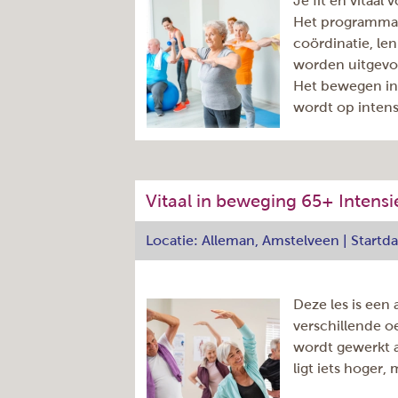
Je fit en vitaa
Dag:
Het programma i
Aantal lessen
coördinatie, l
Aantal nog beschikbare
worden uitgevoe
plaatsen
(ter indicatie)
Het bewegen in 
Tijd:
wordt op intens
Herhaling:
Cursuscode
Docent
Adres
Startdatum
Dag:
Einddatum
Vitaal in beweging 65+ Intens
Aantal lessen
Prijs:
Aantal nog beschikbare
Locatie: Alleman, Amstelveen | Startd
plaatsen
(ter indicatie)
Tijd:
Herhaling:
Deze les is een 
Cursuscode
verschillende oe
Docent
wordt gewerkt a
Startdatum
ligt iets hoger, 
Einddatum
Prijs: