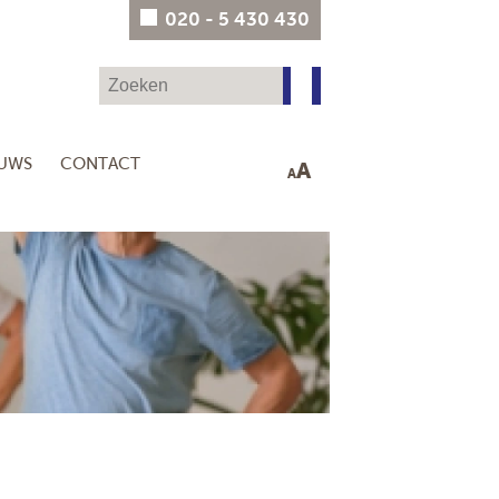
020 - 5 430 430
EUWS
CONTACT
A
A