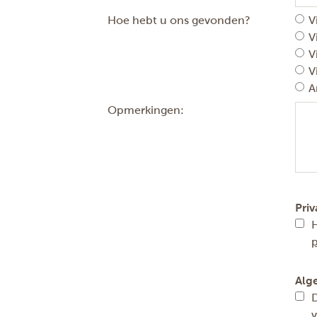
Hoe hebt u ons gevonden?
V
V
V
V
A
Opmerkingen:
Priv
H
p
Alg
D
v