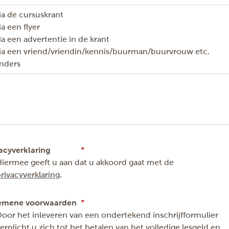
ia de cursuskrant
ia een flyer
ia een advertentie in de krant
ia een vriend/vriendin/kennis/buurman/buurvrouw etc.
nders
acyverklaring
iermee geeft u aan dat u akkoord gaat met de
rivacyverklaring
.
emene voorwaarden
oor het inleveren van een ondertekend inschrijfformulier
erplicht u zich tot het betalen van het volledige lesgeld en