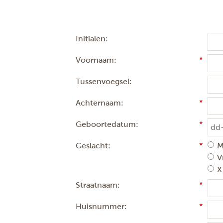
Initialen:
Voornaam:
Tussenvoegsel:
Achternaam:
Geboortedatum:
Geslacht:
M
V
X
Straatnaam:
Huisnummer: