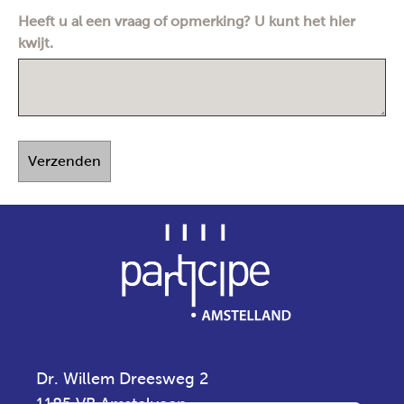
Heeft u al een vraag of opmerking? U kunt het hier
kwijt.
Verzenden
Dr. Willem Dreesweg 2
1185 VB Amstelveen