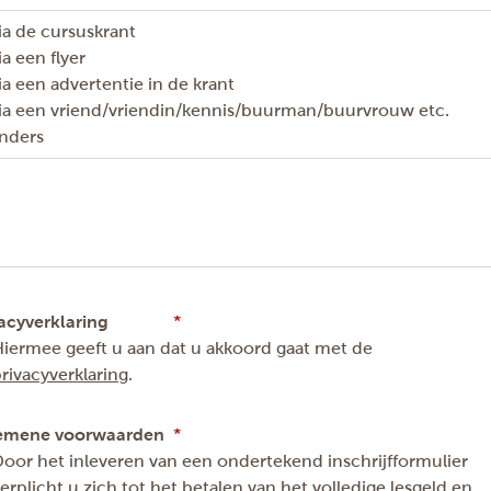
ia de cursuskrant
ia een flyer
ia een advertentie in de krant
ia een vriend/vriendin/kennis/buurman/buurvrouw etc.
nders
acyverklaring
iermee geeft u aan dat u akkoord gaat met de
rivacyverklaring
.
emene voorwaarden
oor het inleveren van een ondertekend inschrijfformulier
erplicht u zich tot het betalen van het volledige lesgeld en