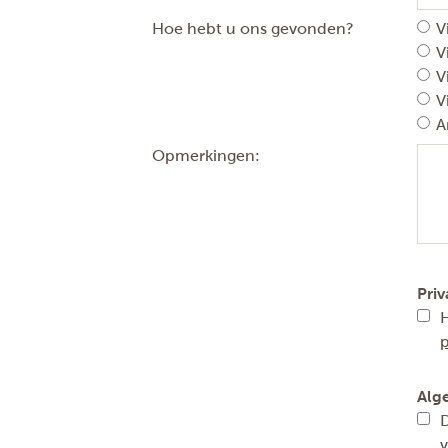
Hoe hebt u ons gevonden?
V
V
V
V
A
Opmerkingen:
Priv
H
p
Alg
D
v