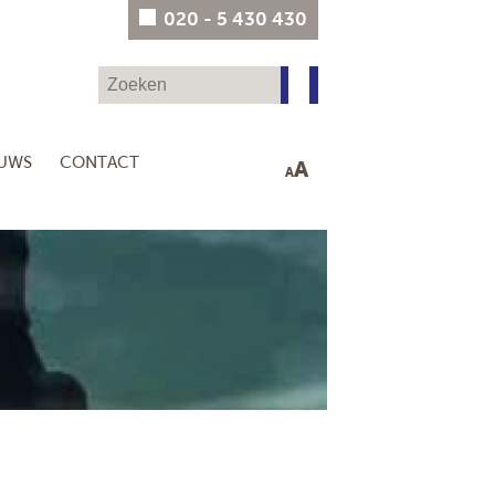
020 - 5 430 430
EUWS
CONTACT
A
A