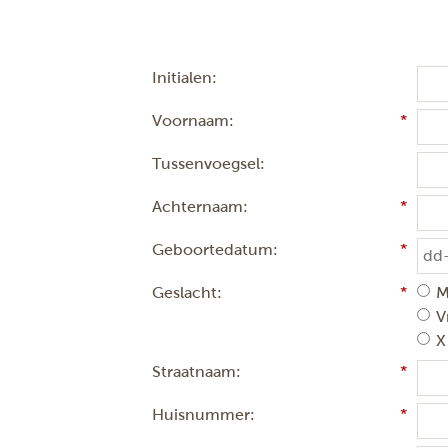
Initialen:
Voornaam:
Tussenvoegsel:
Achternaam:
Geboortedatum:
Geslacht:
M
V
X
Straatnaam:
Huisnummer: