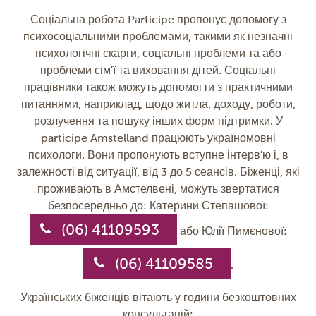
Соціальна робота Participe пропонує допомогу з
психосоціальними проблемами, такими як незначні
психологічні скарги, соціальні проблеми та або
проблеми сім'ї та виховання дітей. Соціальні
працівники також можуть допомогти з практичними
питаннями, наприклад, щодо житла, доходу, роботи,
розлучення та пошуку інших форм підтримки. У
participe Amstelland працюють україномовні
психологи. Вони пропонують вступне інтерв'ю і, в
залежності від ситуації, від 3 до 5 сеансів. Біженці, які
проживають в Амстелвені, можуть звертатися
безпосередньо до: Катерини Степашової:
(06) 41109593
або Юлії Пимєнової:
(06) 41109585
.
Українських біженців вітають у години безкоштовних
консультацій: