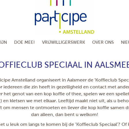
IJN
DOE MEE!
VRIJWILLIGERSWERK
OVER ONS
NI
OFFIECLUB SPECIAAL IN AALSME
icipe Amstelland organiseert in Aalsmeer de 'Koffieclub Speci
r iedereen die zin heeft in gezelligheid en contact met ande
 het genot van een kop koffie of thee, spelen we een spellet
t) en kletsen we met elkaar. Leeftijd maakt niet uit, als u beho
t om mensen te ontmoeten en liever die kop koffie samen d
dan alleen, dan bent u welkom!
 het u leuk om langs te komen bij de ‘Koffieclub Speciaal’? Of 