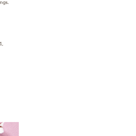
ngs.
1,