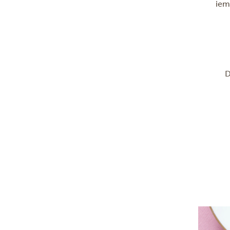
iem
D