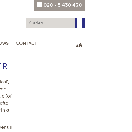
020 - 5 430 430
EUWS
CONTACT
A
A
ER
aal',
ren.
je (of
efte
rinkt
kent u