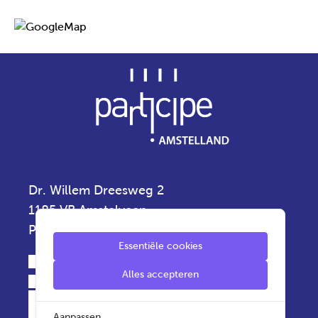
Dr. Willem Dreesweg 2
1185 VB Amstelveen
Privacyverklaring
Essentiële cookies
020 - 5 430 430
Alles accepteren
info.amstelland@participe.nu
Aanpassen