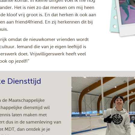
kaanse komaf. In kleine dingen voel ik me nog
lander. Het is niet zo dat mensen om mij heen
 de kloof vrij groot is. En dat herken ik ook aan
 aan friend4friend. En zij herkennen dit bij
huis.
ngrijk omdat de nieuwkomer vrienden wordt
ltuur. Iemand die van je eigen leeftijd is
erswerk doet. Vrijwilligerswerk heeft veel
ook op jezelf!”
e Diensttijd
n de Maatschappelijke
happelijke diensttijd wil
kennis laten maken met
eert dus in de samenleving van
t MDT, dan ontdek je je