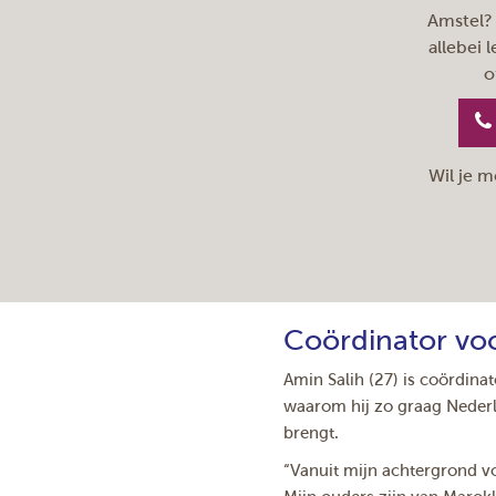
Amstel? 
allebei 
o
Wil je m
Coördinator vo
Amin Salih (27) is coördinato
waarom hij zo graag Nederl
brengt.
“Vanuit mijn achtergrond v