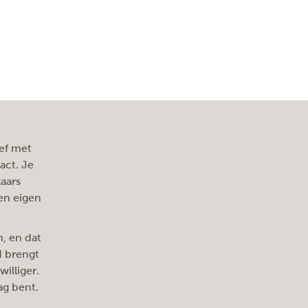
ief met
act. Je
kaars
een eigen
n, en dat
d brengt
illiger.
lag bent.