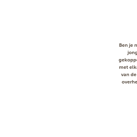
Ben je n
jon
gekoppe
met elka
van de
overhe