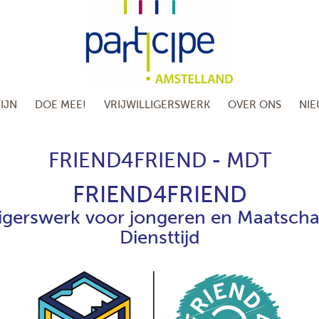
IJN
DOE MEE!
VRIJWILLIGERSWERK
OVER ONS
NI
FRIEND4FRIEND - MDT
FRIEND4FRIEND
lligerswerk voor jongeren en Maatscha
Diensttijd