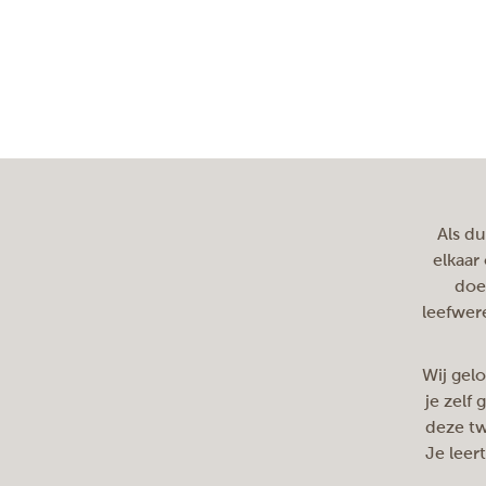
Als du
elkaar
doet
leefwere
Wij gelo
je zelf
deze tw
Je leert