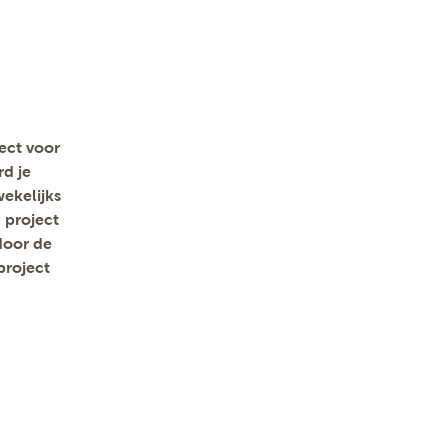
ject voor
d je
ekelijks
n project
door de
project