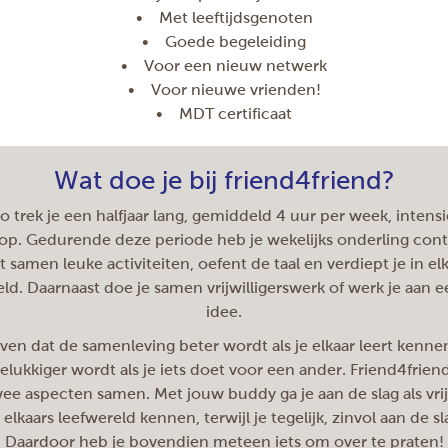
• Met leeftijdsgenoten
• Goede begeleiding
• Voor een nieuw netwerk
• Voor nieuwe vrienden!
• MDT certificaat
Wat doe je bij friend4friend?
o trek je een halfjaar lang, gemiddeld 4 uur per week, intens
 op. Gedurende deze periode heb je wekelijks onderling cont
 samen leuke activiteiten, oefent de taal en verdiept je in el
ld. Daarnaast doe je samen vrijwilligerswerk of werk je aan 
idee.
ven dat de samenleving beter wordt als je elkaar leert kenne
 gelukkiger wordt als je iets doet voor een ander. Friend4frien
ee aspecten samen. Met jouw buddy ga je aan de slag als vrijw
 elkaars leefwereld kennen, terwijl je tegelijk, zinvol aan de s
Daardoor heb je bovendien meteen iets om over te praten!