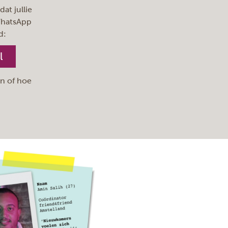
at jullie
 WhatsApp
d:
l
en of hoe