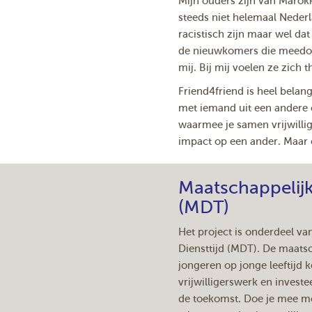
Mijn ouders zijn van Marok
steeds niet helemaal Neder
racistisch zijn maar wel dat
de nieuwkomers die meedoen
mij. Bij mij voelen ze zich t
Friend4friend is heel bela
met iemand uit een andere cu
waarmee je samen vrijwillig
impact op een ander. Maar 
Maatschappelijk
(MDT)
Het project is onderdeel va
Diensttijd (MDT). De maatsc
jongeren op jonge leeftijd 
vrijwilligerswerk en invest
de toekomst. Doe je mee me