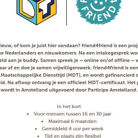
ieuw, of kom je juist hier vandaan? friend4friend is een pro
ge Nederlanders en nieuwkomers. Na een intakegesprek wor
ld aan je buddy. Samen spreek je – online en/of offline – w
ar af en doe je samen vrijwilligerswerk. friend4friend is ee
 Maatschappelijke Diensttijd (MDT), en wordt gefinancierd 
id. Na afloop ontvang je een officieel MDT-certificaat. Het 
wordt in Amstelland uitgevoerd door Participe Amstelland.
In het kort
• Voor mensen tussen 16 en 30 jaar
• Maximaal 6 maanden
• Gemiddeld 4 uur per week
• Tijd en plaats zijn flexibel