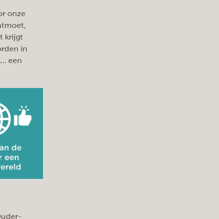
or onze
ntmoet,
 krijgt
orden in
l… een
Ouder-