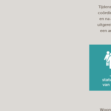
Tijden
coördi
en na 
uitgere
een a
Woon 