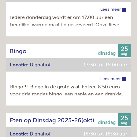
Prijs:
€ 0,00
Lees meer
Iedere donderdag wordt er om 17.00 uur een
heerlijke, warme maaltijd geserveerd. Onze lieve
vrijwilligers bereiden een heerlijk driegangen menu
voor u. Een soepje (of verrassend voorgerecht) een
hoofdgerecht en een heerlijk toetje!
25
Bingo
aug.
Kosten: € 11,00 en met Amstelveenpas € 7,00.
Locatie:
Dignahof
13:30 tot 15:00 uur
Komt u gezellig bij ons eten?
Lees meer
Dag:
donderdag
Bingo!!! Bingo in de grote zaal. Entree 8.50 euro
Tijd:
16:30 - 18:30u
voor drie rondes bingo, een hapje en een drankje.
Herhaling:
Elke week
Opgeven kan op kantoor of via
Prijs:
€ 11,00
dignahof@participe.nu
25
Eten op Dinsdag 2025-26(okt)
aug.
Dag:
dinsdag
Locatie:
Dignahof
16:30 tot 18:30 uur
Tijd:
13:30 - 15:00u