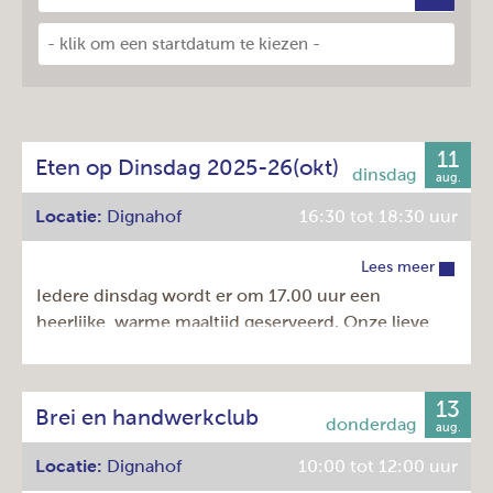
11
Eten op Dinsdag 2025-26(okt)
aug.
Locatie:
Dignahof
16:30 tot 18:30 uur
Lees meer
Iedere dinsdag wordt er om 17.00 uur een
heerlijke, warme maaltijd geserveerd. Onze lieve
vrijwilligers bereiden een heerlijkd driegangen
menu voor u. Een soepje (of verrassend
voorgerecht) een hoofdgerecht en een heerlijk
13
Brei en handwerkclub
toetje!
aug.
Locatie:
Dignahof
10:00 tot 12:00 uur
Kosten: € 11,00 en met Amstelveenpas € 7,00.