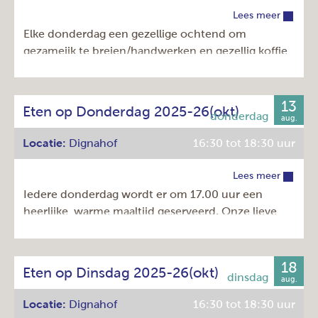
Komt u gezellig bij ons eten?
Lees meer
Elke donderdag een gezellige ochtend om
Dag:
dinsdag
gezameijk te breien/handwerken en gezellig koffie
Tijd:
16:30 - 18:30u
te drinken.
Herhaling:
Elke week
Prijs:
€ 11,00
13
Dag:
donderdag
Eten op Donderdag 2025-26(okt)
aug.
Tijd:
10:00 - 12:00u
Locatie:
Dignahof
16:30 tot 18:30 uur
Herhaling:
Elke week
Prijs:
€ 0,00
Lees meer
Iedere donderdag wordt er om 17.00 uur een
heerlijke, warme maaltijd geserveerd. Onze lieve
vrijwilligers bereiden een heerlijk driegangen menu
voor u. Een soepje (of verrassend voorgerecht) een
hoofdgerecht en een heerlijk toetje!
18
Eten op Dinsdag 2025-26(okt)
aug.
Kosten: € 11,00 en met Amstelveenpas € 7,00.
Locatie:
Dignahof
16:30 tot 18:30 uur
Komt u gezellig bij ons eten?