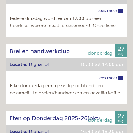
Herhaling:
Eenmalig
Lees meer
Prijs:
€ 8,50
Iedere dinsdag wordt er om 17.00 uur een
heerlijke, warme maaltijd geserveerd. Onze lieve
vrijwilligers bereiden een heerlijkd driegangen
menu voor u. Een soepje (of verrassend
voorgerecht) een hoofdgerecht en een heerlijk
27
Brei en handwerkclub
toetje!
aug.
Locatie:
Dignahof
10:00 tot 12:00 uur
Kosten: € 11,00 en met Amstelveenpas € 7,00.
Komt u gezellig bij ons eten?
Lees meer
Elke donderdag een gezellige ochtend om
Dag:
dinsdag
gezameijk te breien/handwerken en gezellig koffie
Tijd:
16:30 - 18:30u
te drinken.
Herhaling:
Elke week
Prijs:
€ 11,00
27
Dag:
donderdag
Eten op Donderdag 2025-26(okt)
aug.
Tijd:
10:00 - 12:00u
Locatie:
Dignahof
16:30 tot 18:30 uur
Herhaling:
Elke week