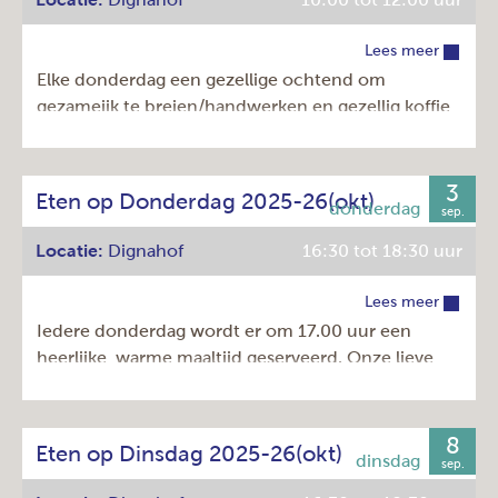
Kosten: € 11,00 en met Amstelveenpas € 7,00.
Komt u gezellig bij ons eten?
Lees meer
Elke donderdag een gezellige ochtend om
Dag:
dinsdag
gezameijk te breien/handwerken en gezellig koffie
Tijd:
16:30 - 18:30u
te drinken.
Herhaling:
Elke week
Prijs:
€ 11,00
3
Dag:
donderdag
Eten op Donderdag 2025-26(okt)
sep.
Tijd:
10:00 - 12:00u
Locatie:
Dignahof
16:30 tot 18:30 uur
Herhaling:
Elke week
Prijs:
€ 0,00
Lees meer
Iedere donderdag wordt er om 17.00 uur een
heerlijke, warme maaltijd geserveerd. Onze lieve
vrijwilligers bereiden een heerlijk driegangen menu
voor u. Een soepje (of verrassend voorgerecht) een
hoofdgerecht en een heerlijk toetje!
8
Eten op Dinsdag 2025-26(okt)
sep.
Kosten: € 11,00 en met Amstelveenpas € 7,00.