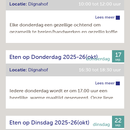
Locatie:
Dignahof
10:00 tot 12:00 uur
Kosten: € 11,00 en met Amstelveenpas € 7,00.
Komt u gezellig bij ons eten?
Lees meer
Elke donderdag een gezellige ochtend om
Dag:
dinsdag
gezameijk te breien/handwerken en gezellig koffie
Tijd:
16:30 - 18:30u
te drinken.
Herhaling:
Elke week
Prijs:
€ 11,00
17
Dag:
donderdag
Eten op Donderdag 2025-26(okt)
sep.
Tijd:
10:00 - 12:00u
Locatie:
Dignahof
16:30 tot 18:30 uur
Herhaling:
Elke week
Prijs:
€ 0,00
Lees meer
Iedere donderdag wordt er om 17.00 uur een
heerlijke, warme maaltijd geserveerd. Onze lieve
vrijwilligers bereiden een heerlijk driegangen menu
voor u. Een soepje (of verrassend voorgerecht) een
hoofdgerecht en een heerlijk toetje!
22
Eten op Dinsdag 2025-26(okt)
sep.