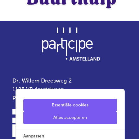
Dr. Willem Dreesweg 2
1185 VB Amstelveen
Privacyverklaring
Essentiële cookies
020 - 5 430 430
Alles accepteren
info.amstelland@participe.nu
Aanpassen