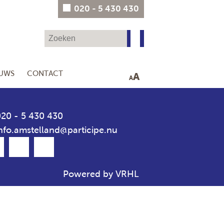
020 - 5 430 430
EUWS
CONTACT
A
A
20 - 5 430 430
nfo.amstelland@participe.nu
Powered by VRHL