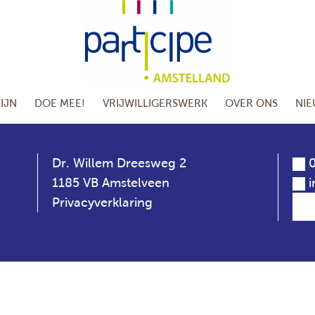
IJN
DOE MEE!
VRIJWILLIGERSWERK
OVER ONS
NI
Dr. Willem Dreesweg 2
0
1185 VB Amstelveen
i
Privacyverklaring