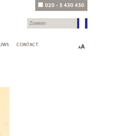
020 - 5 430 430
EUWS
CONTACT
A
A